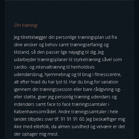
D
in træning:
Jeg tilrettelægger din personlige træningsplan ud fra
dine ønsker og behov samt træningserfaring og
tilstand, så den passer lige nøjagtig til dig. Jeg
udarbejder træningsplaner til styrketræning såvel som
cardio- og intervaltræning til henholdsvis
udendørsbrug, hjemmebrug og til brug i fitnesscentre,
alt efter hvad du har lyst til. Har du brug for variation
igennem din træningssession eller bare rådgivning og-
eller støtte, giver jeg personlig træning udendørs og
indendørs samt face to face træningssamtaler i
Københavnsområdet. Andre træningssamtaler i hele
landet tilbydes over tlf. 91 91 91 60. Jeg beskæftiger mig
ikke med elitefolk, da almen sundhed og velvære er det
der optager mig mest.