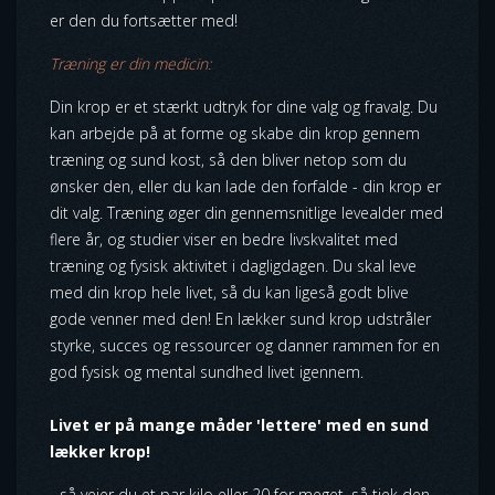
er den du fortsætter med!
Træning er
din medicin:
Din krop er et stærkt udtryk for dine valg og fravalg. Du
kan arbejde på at forme og skabe din krop gennem
træning og sund kost, så den bliver netop som du
ønsker den, eller du kan lade den forfalde - din krop er
dit valg. Træning øger din gennemsnitlige levealder med
flere år, og studier viser en bedre livskvalitet med
træning og fysisk aktivitet i dagligdagen. Du skal leve
med din krop hele livet, så du kan ligeså godt blive
gode venner med den! En lækker sund krop udstråler
styrke, succes og ressourcer og danner rammen for en
god fysisk og mental sundhed livet igennem.
Livet er på mange måder 'lettere' med en sund
lækker krop
!
- så vejer du et par kilo eller 20 for meget, så tjek den