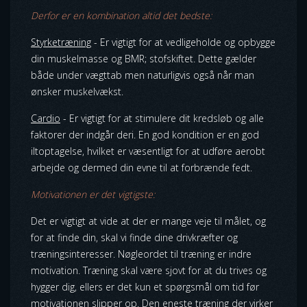
Derfor er en kombination altid det bedste:
Styrketræning
- Er vigtigt for at vedligeholde og opbygge
din muskelmasse og BMR; stofskiftet. Dette gælder
både under vægttab men naturligvis også når man
ønsker muskelvækst.
C
ardio
- Er vigtigt for at stimulere dit kredsløb og alle
faktorer der indgår deri. En god kondition er en god
iltoptagelse, hvilket er væsentligt for at udføre aerobt
arbejde og dermed din evne til at forbrænde fedt.
Motivationen er det vigtigste:
Det er vigtigt at vide at der er mange veje til målet, og
for at finde din, skal vi finde dine drivkræfter og
træningsinteresser. Nøgleordet til træning er indre
motivation. Træning skal være sjovt for at du trives og
hygger dig, ellers er det kun et spørgsmål om tid før
motivationen slipper op. Den eneste træning der virker